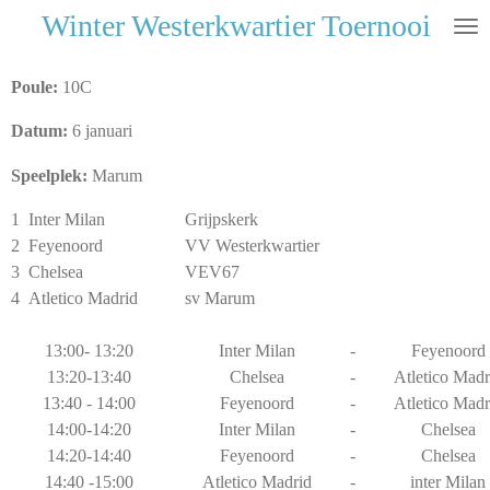
Winter Westerkwartier Toernooi
Ga
direct
naar
Poule:
10C
de
hoofdinhoud
Datum:
6 januari
Speelplek:
Marum
1
Inter Milan
Grijpskerk
2
Feyenoord
VV Westerkwartier
3
Chelsea
VEV67
4
Atletico Madrid
sv Marum
13:00- 13:20
Inter Milan
-
Feyenoord
13:20-13:40
Chelsea
-
Atletico Madr
13:40 - 14:00
Feyenoord
-
Atletico Madr
14:00-14:20
Inter Milan
-
Chelsea
14:20-14:40
Feyenoord
-
Chelsea
14:40 -15:00
Atletico Madrid
-
inter Milan