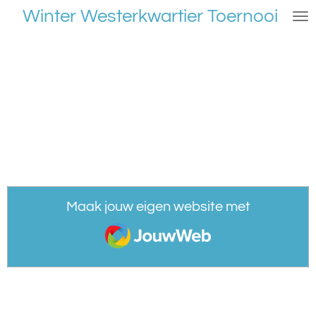
Winter Westerkwartier Toernooi
Ga
direct
naar
de
hoofdinhoud
Maak jouw eigen website met
JouwWeb