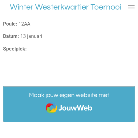
Winter Westerkwartier Toernooi
Ga
direct
naar
Poule:
12AA
de
hoofdinhoud
Datum:
13 januari
Speelplek:
Maak jouw eigen website met
JouwWeb