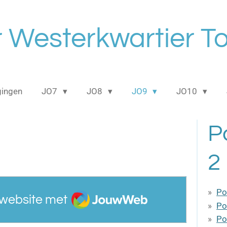
 Westerkwartier T
gingen
JO7
JO8
JO9
JO10
P
2
JouwWeb
Po
website met
Po
Po