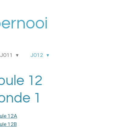
oernooi
JO11
JO12
oule 12
onde 1
ule 12A
ule 12B