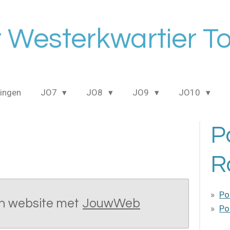
 Westerkwartier T
ingen
JO7
JO8
JO9
JO10
P
R
Po
n website met
JouwWeb
Po