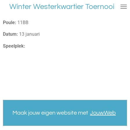
Winter Westerkwartier Toernooi
Ga
direct
naar
Poule:
11BB
de
hoofdinhoud
Datum:
13 januari
Speelplek:
Maak jouw eigen website met
JouwWeb