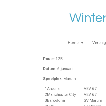
Ga
direct
Winter
naar
de
hoofdinhoud
Home
Verenig
Poule:
12B
Datum:
6 januari
Speelplek:
Marum
1
Arsenal
VEV 67
2
Manchester City
VEV 67
3
Barcelona
SV Marum