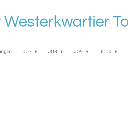
 Westerkwartier T
ingen
JO7
JO8
JO9
JO10