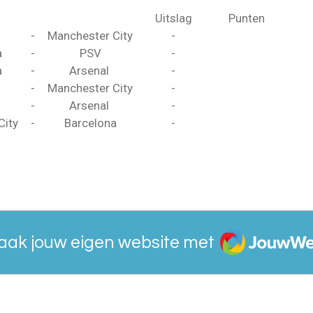
Uitslag
Punten
-
Manchester City
-
a
-
PSV
-
a
-
Arsenal
-
-
Manchester City
-
-
Arsenal
-
City
-
Barcelona
-
JouwWeb
aak jouw eigen website met