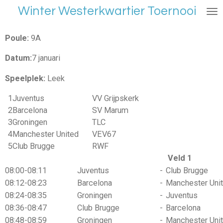
Winter Westerkwartier Toernooi
Ga
direct
naar
Poule:
9A
de
Datum:
7 januari
hoofdinhoud
Speelplek:
Leek
1
Juventus
VV Grijpskerk
2
Barcelona
SV Marum
3
Groningen
TLC
4
Manchester United
VEV67
5
Club Brugge
RWF
Veld 1
08:00-08:11
Juventus
-
Club Brugge
08:12-08:23
Barcelona
-
Manchester Uni
08:24-08:35
Groningen
-
Juventus
08:36-08:47
Club Brugge
-
Barcelona
08:48-08:59
Groningen
-
Manchester Uni