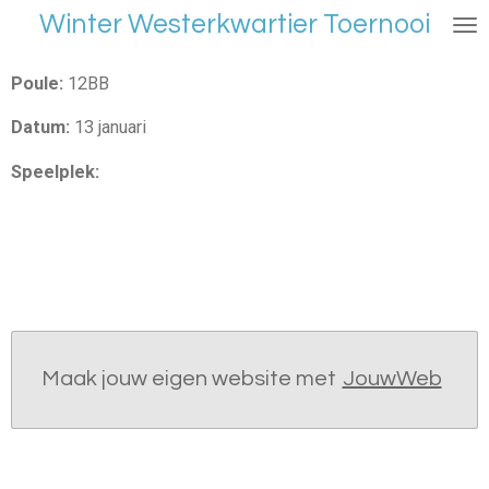
Winter Westerkwartier Toernooi
Ga
direct
naar
Poule:
12BB
de
Datum:
13 januari
hoofdinhoud
Speelplek:
Maak jouw eigen website met
JouwWeb